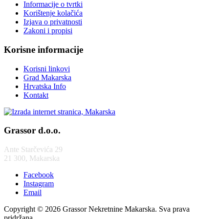
Informacije o tvrtki
Korištenje kolačića
Izjava o privatnosti
Zakoni i propisi
Korisne informacije
Korisni linkovi
Grad Makarska
Hrvatska Info
Kontakt
Grassor d.o.o.
Ante Starčevića 29
21 300, Makarska
Facebook
Instagram
Email
Copyright © 2026 Grassor Nekretnine Makarska. Sva prava
pridržana.