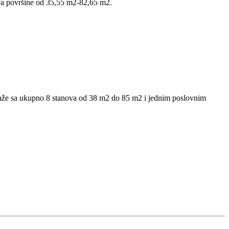
ova površine od 35,55 m2-82,65 m2.
laže sa ukupno 8 stanova od 38 m2 do 85 m2 i jednim poslovnim