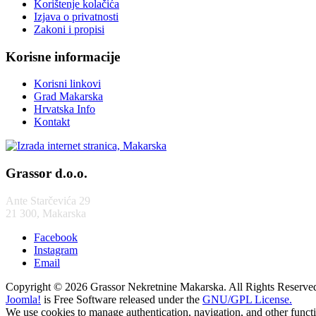
Korištenje kolačića
Izjava o privatnosti
Zakoni i propisi
Korisne informacije
Korisni linkovi
Grad Makarska
Hrvatska Info
Kontakt
Grassor d.o.o.
Ante Starčevića 29
21 300, Makarska
Facebook
Instagram
Email
Copyright © 2026 Grassor Nekretnine Makarska. All Rights Reserve
Joomla!
is Free Software released under the
GNU/GPL License.
We use cookies to manage authentication, navigation, and other funct