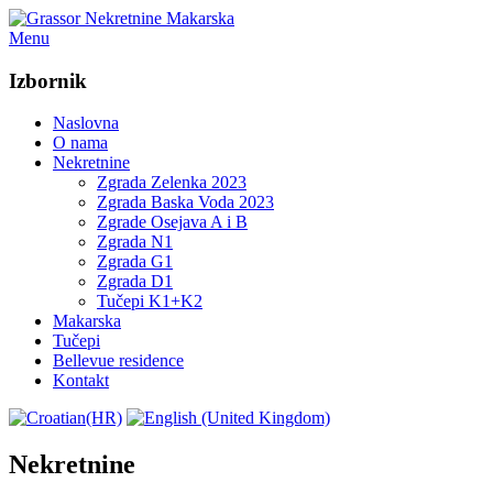
Menu
Izbornik
Naslovna
O nama
Nekretnine
Zgrada Zelenka 2023
Zgrada Baska Voda 2023
Zgrade Osejava A i B
Zgrada N1
Zgrada G1
Zgrada D1
Tučepi K1+K2
Makarska
Tučepi
Bellevue residence
Kontakt
Nekretnine